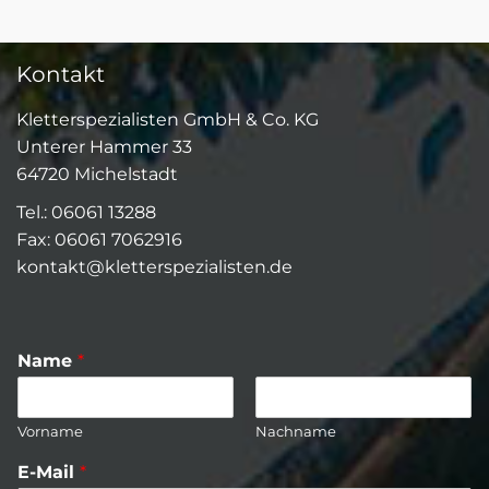
e
r
k
Kontakt
l
ä
r
Kletterspezialisten GmbH & Co. KG
u
Unterer Hammer 33
n
64720 Michelstadt
g
*
Tel.: 06061 13288
Fax: 06061 7062916
kontakt@kletterspezialisten.de
Name
*
Vorname
Nachname
E-Mail
*