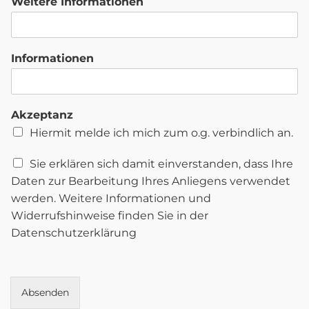
Weitere Informationen
Informationen
Akzeptanz
Hiermit melde ich mich zum o.g. verbindlich an.
D
Sie erklären sich damit einverstanden, dass Ihre
a
Daten zur Bearbeitung Ihres Anliegens verwendet
t
werden. Weitere Informationen und
e
Widerrufshinweise finden Sie in der
n
s
Datenschutzerklärung
c
h
u
t
Absenden
z